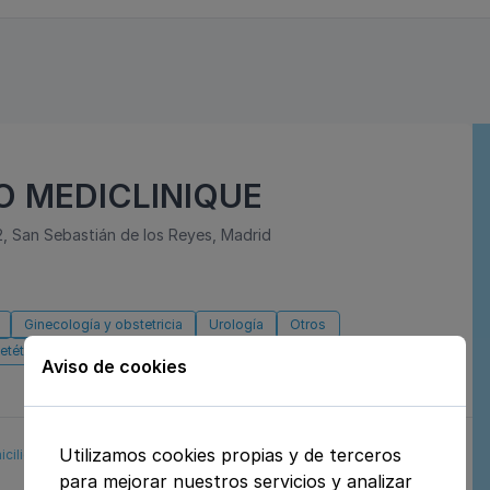
 MEDICLINIQUE
2, San Sebastián de los Reyes, Madrid
Ginecología y obstetricia
Urología
Otros
etética y nutrición
Dermatología y venereología
Aviso de cookies
Utilizamos cookies propias y de terceros
icilio
Aseguradoras
Reservar cita
para mejorar nuestros servicios y analizar