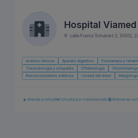
Hospital Viamed
calle Frantz Schubert 2, 50012, 
Análisis clínicos
Aparato digestivo
Fisioterapia y rehabi
Traumatología y ortopedia
Oftalmología
Otorrinolaring
Reconocimientos médicos
Unidad del dolor
Alergologí
Atiende a niños
Consulta por videollamada
Atiende en var