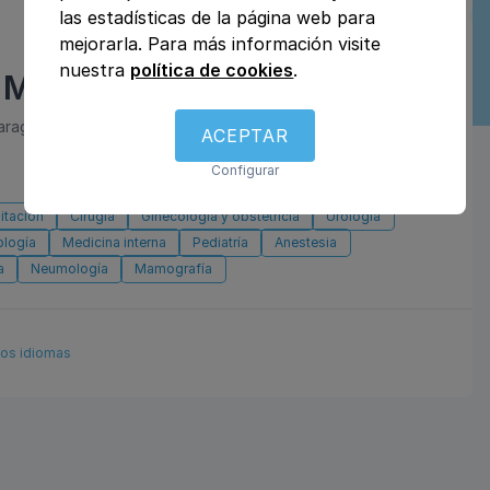
las estadísticas de la página web para
mejorarla. Para más información visite
nuestra
política de cookies
.
 Montecanal
Zaragoza, Zaragoza
ACEPTAR
Configurar
litación
Cirugía
Ginecología y obstetricia
Urología
ología
Medicina interna
Pediatría
Anestesia
a
Neumología
Mamografía
ios idiomas