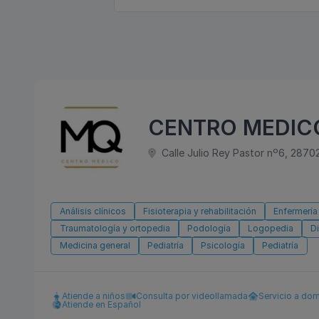
CENTRO MEDICO
Calle Julio Rey Pastor nº6, 2870
Análisis clínicos
Fisioterapia y rehabilitación
Enfermería
Traumatología y ortopedia
Podología
Logopedia
Di
Medicina general
Pediatría
Psicología
Pediatría
Atiende a niños
Consulta por videollamada
Servicio a dom
Atiende en Español