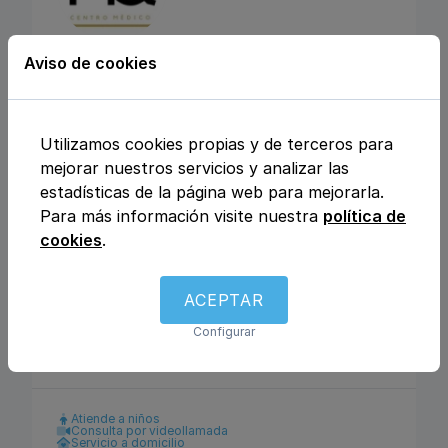
Aviso de cookies
CENTRO MEDICO
MEDICLINIQUE
Utilizamos cookies propias y de terceros para
Calle Julio Rey Pastor nº6, 28702, San
mejorar nuestros servicios y analizar las
Sebastián de los Reyes, Madrid
estadísticas de la página web para mejorarla.
Para más información visite nuestra
política de
Análisis clínicos
Fisioterapia y rehabilitación
cookies
.
Enfermería
Ginecología y obstetricia
Urología
Otros
Traumatología y ortopedia
Podología
ACEPTAR
Logopedia
Dietética y nutrición
Dermatología y venereología
Medicina general
Configurar
Pediatría
Psicología
Pediatría
Atiende a niños
Consulta por videollamada
Servicio a domicilio