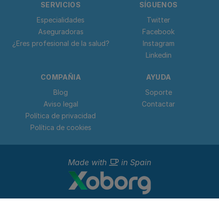
SERVICIOS
SÍGUENOS
Especialidades
Twitter
Aseguradoras
Facebook
¿Eres profesional de la salud?
Instagram
Linkedin
COMPAÑIA
AYUDA
Blog
Soporte
Aviso legal
Contactar
Política de privacidad
Política de cookies
Made with
in Spain
© 2023 - 2026 Doctorideal.