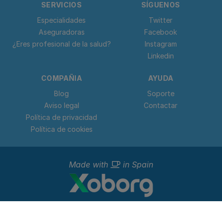
SERVICIOS
SÍGUENOS
Especialidades
Twitter
Aseguradoras
Facebook
¿Eres profesional de la salud?
Instagram
Linkedin
COMPAÑIA
AYUDA
Blog
Soporte
Aviso legal
Contactar
Política de privacidad
Política de cookies
Made with
in Spain
© 2023 - 2026 Doctorideal.