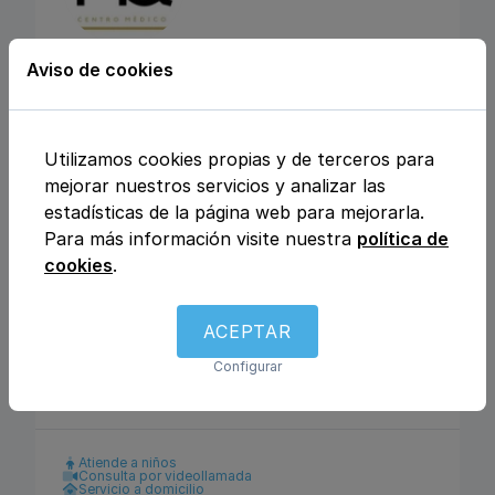
Aviso de cookies
CENTRO MEDICO
MEDICLINIQUE
Utilizamos cookies propias y de terceros para
Calle Julio Rey Pastor nº6, 28702, San
mejorar nuestros servicios y analizar las
Sebastián de los Reyes, Madrid
estadísticas de la página web para mejorarla.
Para más información visite nuestra
política de
Análisis clínicos
Fisioterapia y rehabilitación
cookies
.
Enfermería
Ginecología y obstetricia
Urología
Otros
Traumatología y ortopedia
Podología
ACEPTAR
Logopedia
Dietética y nutrición
Dermatología y venereología
Medicina general
Configurar
Pediatría
Psicología
Pediatría
Atiende a niños
Consulta por videollamada
Servicio a domicilio