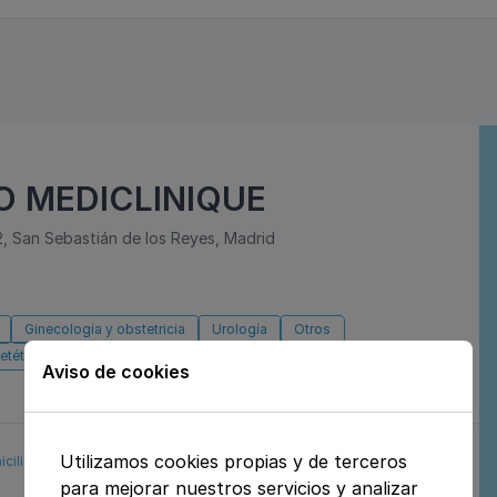
 MEDICLINIQUE
2, San Sebastián de los Reyes, Madrid
Ginecología y obstetricia
Urología
Otros
etética y nutrición
Dermatología y venereología
Aviso de cookies
Utilizamos cookies propias y de terceros
icilio
Aseguradoras
Reservar cita
para mejorar nuestros servicios y analizar