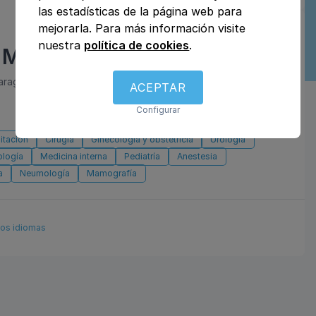
las estadísticas de la página web para
mejorarla. Para más información visite
nuestra
política de cookies
.
 Montecanal
Zaragoza, Zaragoza
ACEPTAR
Configurar
litación
Cirugía
Ginecología y obstetricia
Urología
ología
Medicina interna
Pediatría
Anestesia
a
Neumología
Mamografía
ios idiomas