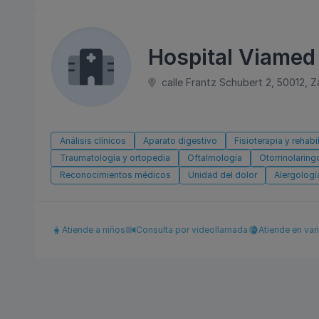
Hospital Viamed
calle Frantz Schubert 2, 50012, 
Análisis clínicos
Aparato digestivo
Fisioterapia y rehabi
Traumatología y ortopedia
Oftalmología
Otorrinolaring
Reconocimientos médicos
Unidad del dolor
Alergologí
Atiende a niños
Consulta por videollamada
Atiende en var