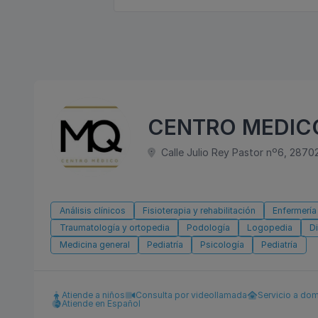
CENTRO MEDICO
Calle Julio Rey Pastor nº6, 2870
Análisis clínicos
Fisioterapia y rehabilitación
Enfermería
Traumatología y ortopedia
Podología
Logopedia
Di
Medicina general
Pediatría
Psicología
Pediatría
Atiende a niños
Consulta por videollamada
Servicio a dom
Atiende en Español