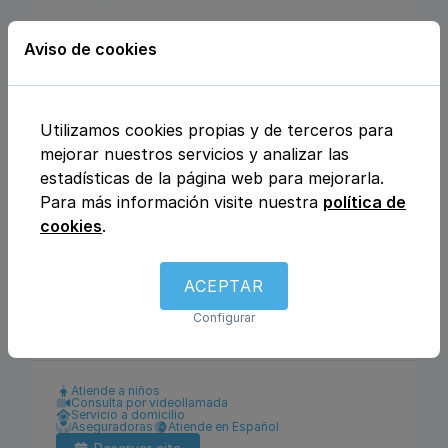
CENTRO MEDICO
Aviso de cookies
MEDICLINIQUE
Calle Julio Rey Pastor nº6, 28702, San
Utilizamos cookies propias y de terceros para
Sebastián de los Reyes, Madrid
mejorar nuestros servicios y analizar las
estadísticas de la página web para mejorarla.
Para más información visite nuestra
política de
Análisis clínicos
Fisioterapia y rehabilitación
cookies
.
Enfermería
Ginecología y obstetricia
Urología
Otros
Traumatología y ortopedia
Podología
Logopedia
Dietética y nutrición
ACEPTAR
Dermatología y venereología
Medicina general
Configurar
Pediatría
Psicología
Pediatría
Atiende a niños
Consulta por videollamada
Servicio a domicilio
Aseguradoras
Atiende en Español