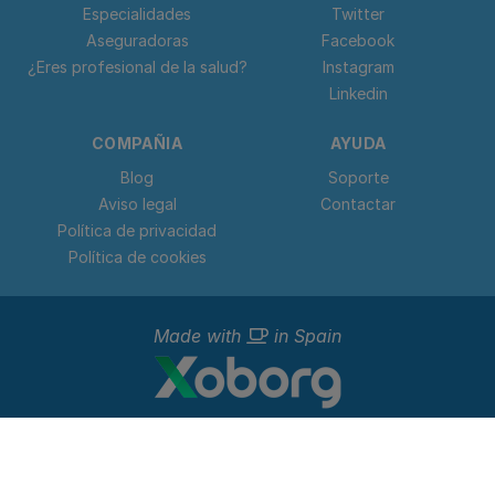
Especialidades
Twitter
Aseguradoras
Facebook
¿Eres profesional de la salud?
Instagram
Linkedin
COMPAÑIA
AYUDA
Blog
Soporte
Aviso legal
Contactar
Política de privacidad
Política de cookies
Made with
in Spain
© 2023 - 2026 Doctorideal.
Todos los derechos reservados. C. Teso de San Nicolás, 17,