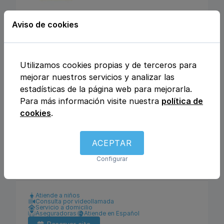
CENTRO MEDICO
Aviso de cookies
MEDICLINIQUE
Calle Julio Rey Pastor nº6, 28702, San
Utilizamos cookies propias y de terceros para
Sebastián de los Reyes, Madrid
mejorar nuestros servicios y analizar las
estadísticas de la página web para mejorarla.
Para más información visite nuestra
política de
Análisis clínicos
Fisioterapia y rehabilitación
cookies
.
Enfermería
Ginecología y obstetricia
Urología
Otros
Traumatología y ortopedia
Podología
Logopedia
Dietética y nutrición
ACEPTAR
Dermatología y venereología
Medicina general
Configurar
Pediatría
Psicología
Pediatría
Atiende a niños
Consulta por videollamada
Servicio a domicilio
Aseguradoras
Atiende en Español