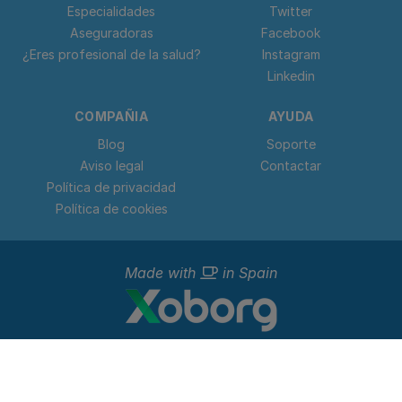
Especialidades
Twitter
Aseguradoras
Facebook
¿Eres profesional de la salud?
Instagram
Linkedin
COMPAÑIA
AYUDA
Blog
Soporte
Aviso legal
Contactar
Política de privacidad
Política de cookies
Made with
in Spain
© 2023 - 2026 Doctorideal.
Todos los derechos reservados. C. Teso de San Nicolás, 17,