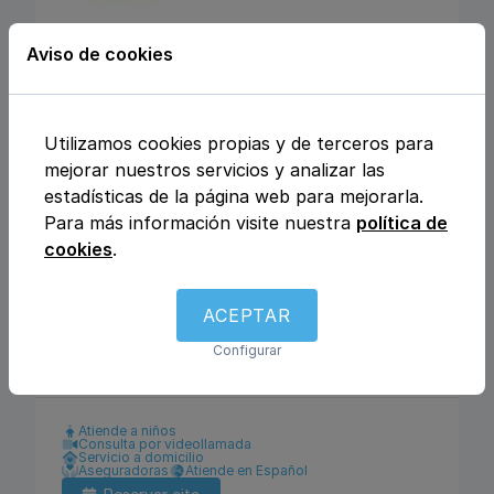
CENTRO MEDICO
Aviso de cookies
MEDICLINIQUE
Calle Julio Rey Pastor nº6, 28702, San
Utilizamos cookies propias y de terceros para
Sebastián de los Reyes, Madrid
mejorar nuestros servicios y analizar las
estadísticas de la página web para mejorarla.
Para más información visite nuestra
política de
Análisis clínicos
Fisioterapia y rehabilitación
cookies
.
Enfermería
Ginecología y obstetricia
Urología
Otros
Traumatología y ortopedia
Podología
Logopedia
Dietética y nutrición
ACEPTAR
Dermatología y venereología
Medicina general
Configurar
Pediatría
Psicología
Pediatría
Atiende a niños
Consulta por videollamada
Servicio a domicilio
Aseguradoras
Atiende en Español