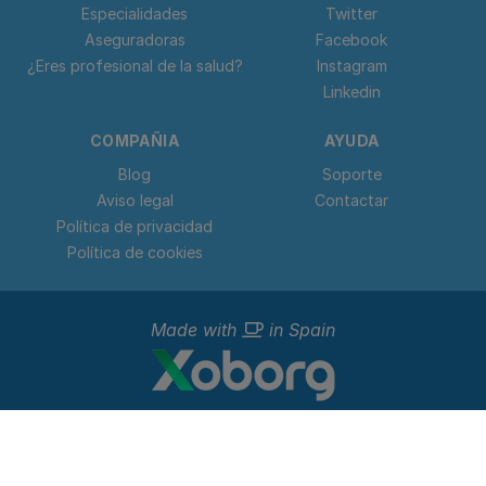
Especialidades
Twitter
Aseguradoras
Facebook
¿Eres profesional de la salud?
Instagram
Linkedin
COMPAÑIA
AYUDA
Blog
Soporte
Aviso legal
Contactar
Política de privacidad
Política de cookies
Made with
in Spain
© 2023 - 2026 Doctorideal.
Todos los derechos reservados. C. Teso de San Nicolás, 17,