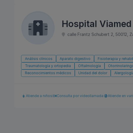
Hospital Viamed
calle Frantz Schubert 2, 50012, 
Análisis clínicos
Aparato digestivo
Fisioterapia y rehabi
Traumatología y ortopedia
Oftalmología
Otorrinolaring
Reconocimientos médicos
Unidad del dolor
Alergologí
Atiende a niños
Consulta por videollamada
Atiende en var