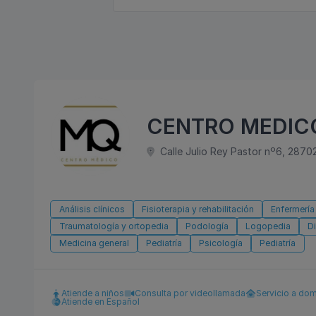
CENTRO MEDICO
Calle Julio Rey Pastor nº6, 2870
Análisis clínicos
Fisioterapia y rehabilitación
Enfermería
Traumatología y ortopedia
Podología
Logopedia
Di
Medicina general
Pediatría
Psicología
Pediatría
Atiende a niños
Consulta por videollamada
Servicio a dom
Atiende en Español