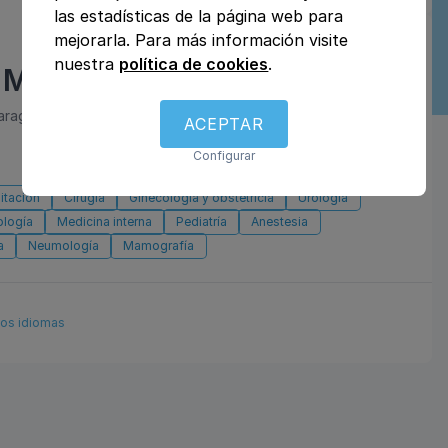
las estadísticas de la página web para
mejorarla. Para más información visite
nuestra
política de cookies
.
 Montecanal
Zaragoza, Zaragoza
ACEPTAR
Configurar
litación
Cirugía
Ginecología y obstetricia
Urología
ología
Medicina interna
Pediatría
Anestesia
a
Neumología
Mamografía
ios idiomas