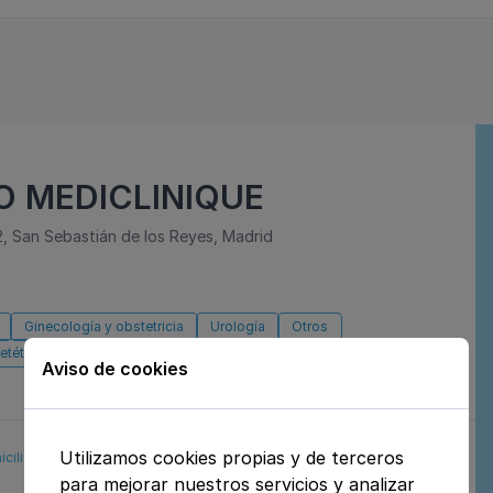
 MEDICLINIQUE
2, San Sebastián de los Reyes, Madrid
Ginecología y obstetricia
Urología
Otros
etética y nutrición
Dermatología y venereología
Aviso de cookies
Utilizamos cookies propias y de terceros
icilio
Aseguradoras
Reservar cita
para mejorar nuestros servicios y analizar