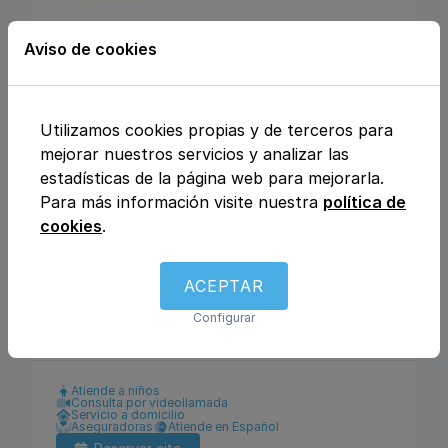
CENTRO MEDICO
Aviso de cookies
MEDICLINIQUE
Calle Julio Rey Pastor nº6, 28702, San
Utilizamos cookies propias y de terceros para
Sebastián de los Reyes, Madrid
mejorar nuestros servicios y analizar las
estadísticas de la página web para mejorarla.
Para más información visite nuestra
política de
Análisis clínicos
Fisioterapia y rehabilitación
cookies
.
Enfermería
Ginecología y obstetricia
Urología
Otros
Traumatología y ortopedia
Podología
Logopedia
Dietética y nutrición
ACEPTAR
Dermatología y venereología
Medicina general
Configurar
Pediatría
Psicología
Pediatría
Atiende a niños
Consulta por videollamada
Servicio a domicilio
Aseguradoras
Atiende en Español