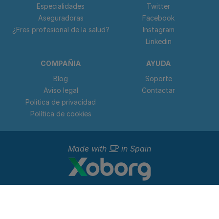
Especialidades
Twitter
Aseguradoras
Facebook
¿Eres profesional de la salud?
Instagram
Linkedin
COMPAÑIA
AYUDA
Blog
Soporte
Aviso legal
Contactar
Política de privacidad
Política de cookies
Made with
in Spain
© 2023 - 2026 Doctorideal.
Todos los derechos reservados. C. Teso de San Nicolás, 17,