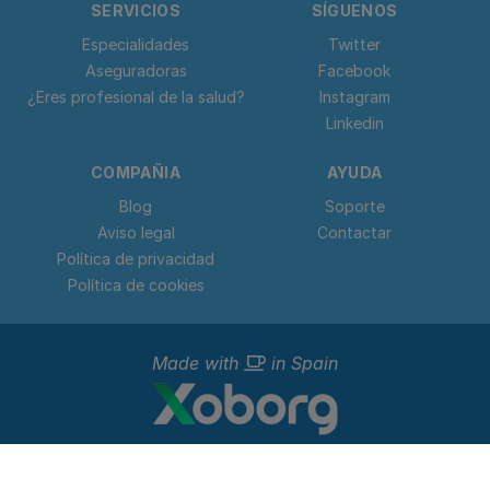
SERVICIOS
SÍGUENOS
Especialidades
Twitter
Aseguradoras
Facebook
¿Eres profesional de la salud?
Instagram
Linkedin
COMPAÑIA
AYUDA
Blog
Soporte
Aviso legal
Contactar
Política de privacidad
Política de cookies
Made with
in Spain
© 2023 - 2026 Doctorideal.