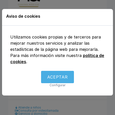
Aviso de cookies
CENTRO MEDICO
MEDICLINIQUE
Utilizamos cookies propias y de terceros para
Calle Julio Rey Pastor nº6, 28702, San
mejorar nuestros servicios y analizar las
Sebastián de los Reyes, Madrid
estadísticas de la página web para mejorarla.
Para más información visite nuestra
política de
Análisis clínicos
Fisioterapia y rehabilitación
cookies
.
Enfermería
Ginecología y obstetricia
Urología
Otros
Traumatología y ortopedia
Podología
ACEPTAR
Logopedia
Dietética y nutrición
Dermatología y venereología
Medicina general
Configurar
Pediatría
Psicología
Pediatría
Atiende a niños
Consulta por videollamada
Servicio a domicilio