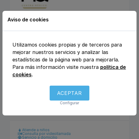
Aviso de cookies
CENTRO MEDICO
MEDICLINIQUE
Utilizamos cookies propias y de terceros para
Calle Julio Rey Pastor nº6, 28702, San
mejorar nuestros servicios y analizar las
Sebastián de los Reyes, Madrid
estadísticas de la página web para mejorarla.
Para más información visite nuestra
política de
Análisis clínicos
Fisioterapia y rehabilitación
cookies
.
Enfermería
Ginecología y obstetricia
Urología
Otros
Traumatología y ortopedia
Podología
ACEPTAR
Logopedia
Dietética y nutrición
Dermatología y venereología
Medicina general
Configurar
Pediatría
Psicología
Pediatría
Atiende a niños
Consulta por videollamada
Servicio a domicilio