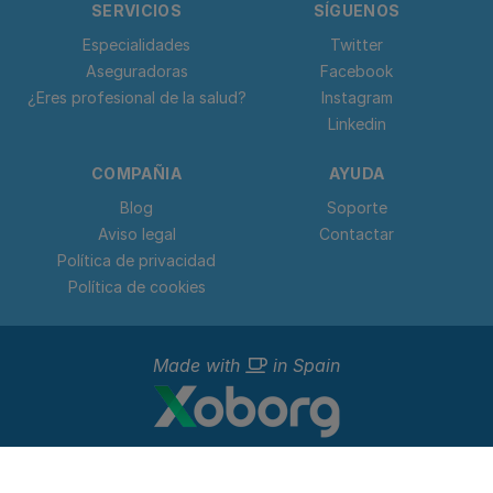
SERVICIOS
SÍGUENOS
Especialidades
Twitter
Aseguradoras
Facebook
¿Eres profesional de la salud?
Instagram
Linkedin
COMPAÑIA
AYUDA
Blog
Soporte
Aviso legal
Contactar
Política de privacidad
Política de cookies
Made with
in Spain
© 2023 - 2026 Doctorideal.