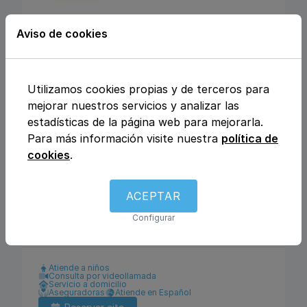
CENTRO MEDICO
Aviso de cookies
MEDICLINIQUE
Calle Julio Rey Pastor nº6, 28702, San
Utilizamos cookies propias y de terceros para
Sebastián de los Reyes, Madrid
mejorar nuestros servicios y analizar las
estadísticas de la página web para mejorarla.
Para más información visite nuestra
política de
Análisis clínicos
Fisioterapia y rehabilitación
cookies
.
Enfermería
Ginecología y obstetricia
Urología
Otros
Traumatología y ortopedia
Podología
Logopedia
Dietética y nutrición
ACEPTAR
Dermatología y venereología
Medicina general
Configurar
Pediatría
Psicología
Pediatría
Atiende a niños
Consulta por videollamada
Servicio a domicilio
Aseguradoras
Atiende en Español