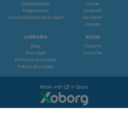
Especialidades
Twitter
Aseguradoras
Facebook
¿Eres profesional de la salud?
Instagram
Linkedin
COMPAÑIA
AYUDA
Blog
Soporte
Aviso legal
Contactar
Política de privacidad
Política de cookies
Made with
in Spain
© 2023 - 2026 Doctorideal.
Todos los derechos reservados. C. Teso de San Nicolás, 17,