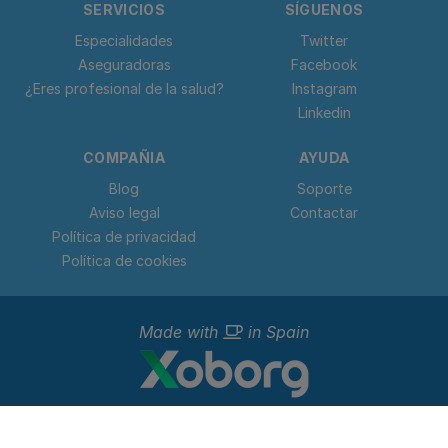
SERVICIOS
SÍGUENOS
Especialidades
Twitter
Aseguradoras
Facebook
¿Eres profesional de la salud?
Instagram
Linkedin
COMPAÑIA
AYUDA
Blog
Soporte
Aviso legal
Contactar
Política de privacidad
Política de cookies
Made with
in Spain
© 2023 - 2026 Doctorideal.