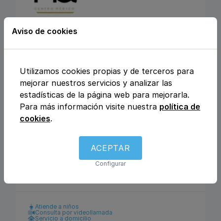
Aviso de cookies
CENTRO MEDICO
MEDICLINIQUE
Utilizamos cookies propias y de terceros para
Calle Julio Rey Pastor nº6, 28702, San
mejorar nuestros servicios y analizar las
Sebastián de los Reyes, Madrid
estadísticas de la página web para mejorarla.
Para más información visite nuestra
política de
Análisis clínicos
Fisioterapia y rehabilitación
cookies
.
Enfermería
Ginecología y obstetricia
Urología
Otros
Traumatología y ortopedia
Podología
ACEPTAR
Logopedia
Dietética y nutrición
Dermatología y venereología
Medicina general
Configurar
Pediatría
Psicología
Pediatría
Atiende a niños
Consulta por videollamada
Servicio a domicilio