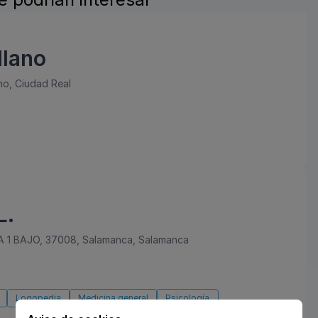
llano
no, Ciudad Real
L.
1 BAJO, 37008, Salamanca, Salamanca
Logopedia
Medicina general
Psicología