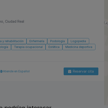
no, Ciudad Real
a y rehabilitación
Enfermería
Podología
Logopedia
ología
Terapia ocupacional
Estética
Medicina deportiva
Reservar cita
Atiende en Español
e podrían interesar