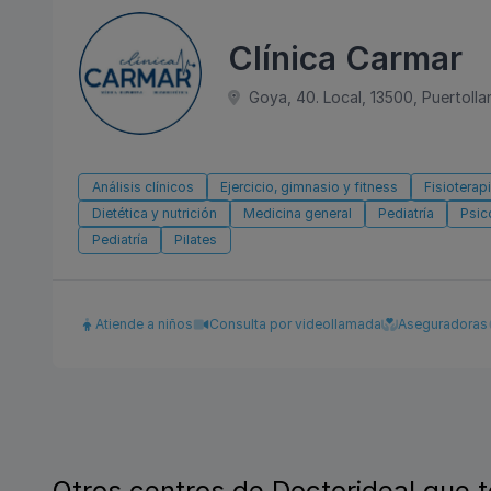
Clínica Carmar
Goya, 40. Local, 13500, Puertolla
Análisis clínicos
Ejercicio, gimnasio y fitness
Fisioterapi
Dietética y nutrición
Medicina general
Pediatría
Psic
Pediatría
Pilates
Atiende a niños
Consulta por videollamada
Aseguradoras
Otros centros de Doctorideal que t