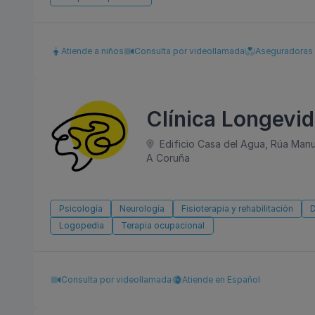
Atiende a niños
Consulta por videollamada
Aseguradoras
Clínica Longevid
Edificio Casa del Agua, Rúa Manue
A Coruña
Psicología
Neurología
Fisioterapia y rehabilitación
D
Logopedia
Terapia ocupacional
Consulta por videollamada
Atiende en Español