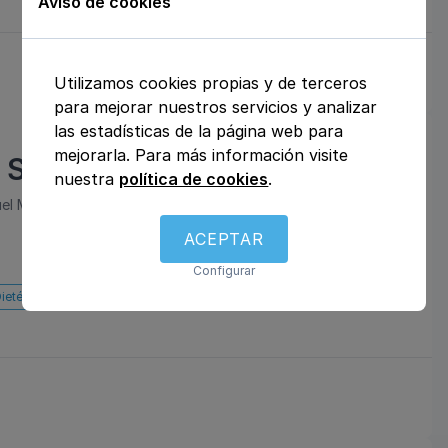
Aviso de cookies
Utilizamos cookies propias y de terceros
para mejorar nuestros servicios y analizar
las estadísticas de la página web para
mejorarla. Para más información visite
 Salud
nuestra
política de cookies
.
l Murguía, Local 2, Planta 0, 15011 A Coruña, 15011, A Coruña,
ACEPTAR
Configurar
ietética y nutrición
Psiquiatría
Podología
Alergología