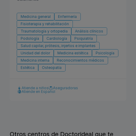
Medicina general
Enfermería
Fisioterapia y rehabilitación
Traumatología y ortopedia
Análisis clínicos
Podología
Cardiología
Psiquiatría
Salud capilar, prótesis, injertos e implantes
Unidad del dolor
Medicina estética
Psicología
Medicina interna
Reconocimientos médicos
Estética
Osteopatía
Atiende a niños
Aseguradoras
Atiende en Español
Otros centros de Doctorideal que te