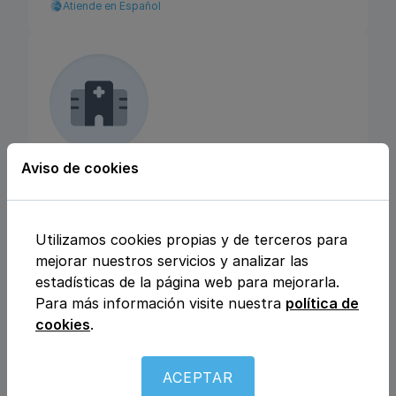
Atiende en Español
Aviso de cookies
INEA SALUD
Paseo de los Carmelitas 87-91, 37002,
Utilizamos cookies propias y de terceros para
Salamanca, Salamanca
mejorar nuestros servicios y analizar las
estadísticas de la página web para mejorarla.
Dietética y nutrición
Estética
Medicina estética
Para más información visite nuestra
política de
Cirugía plástica
cookies
.
Atiende a niños
ACEPTAR