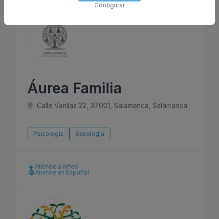
Configurar
Áurea Familia
Calle Varillas 22, 37001, Salamanca, Salamanca
Psicología
Sexología
Atiende a niños
Atiende en Español