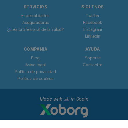
SERVICIOS
SÍGUENOS
Especialidades
Twitter
Aseguradoras
Facebook
¿Eres profesional de la salud?
Instagram
Linkedin
COMPAÑIA
AYUDA
Blog
Soporte
Aviso legal
Contactar
Política de privacidad
Política de cookies
Made with
in Spain