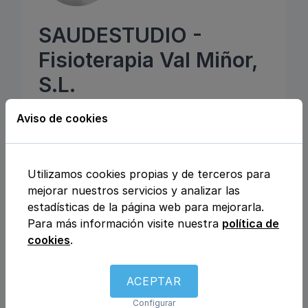
SAUDESTUDIO -
Fisioterapia Val Miñor,
S.L.
Avenida Julián Valverde, 8 bajo, 36393, Baiona,
Aviso de cookies
Pontevedra
Cardiología
Fisioterapia y rehabilitación
Utilizamos cookies propias y de terceros para
Ginecología y obstetricia
mejorar nuestros servicios y analizar las
Traumatología y ortopedia
Radiología
estadísticas de la página web para mejorarla.
Podología
Dietética y nutrición
Osteopatía
Para más información visite nuestra
política de
Psicología
Pilates
Ejercicio, gimnasio y fitness
cookies
.
Atiende a niños
ACEPTAR
Consulta por videollamada
Servicio a domicilio
Aseguradoras
Configurar