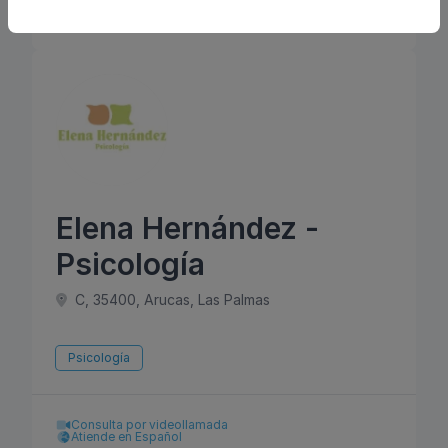
Reservar cita
Elena Hernández -
Psicología
C, 35400, Arucas, Las Palmas
Psicología
Consulta por videollamada
Atiende en Español