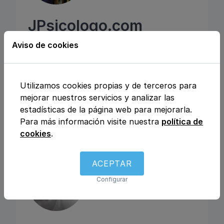
JPsicologo.com
Terapia Online y Domicilio, 28400, Collado
Aviso de cookies
Villalba, Madrid
Psicología
Utilizamos cookies propias y de terceros para
mejorar nuestros servicios y analizar las
estadísticas de la página web para mejorarla.
Consulta por videollamada
Para más información visite nuestra
política de
Servicio a domicilio
Atiende en varios idiomas
cookies
.
ACEPTAR
Configurar