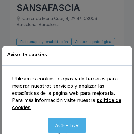
SANSAFASCIA
Carrer de Marià Cubí, 4, 2º 4ª, 08006,
Barcelona, Barcelona
Fisioterapia y rehabilitación
Anatomía patológica
Aparato digestivo
Ejercicio, gimnasio y fitness
Aviso de cookies
Traumatología y ortopedia
Podología
Dietética y nutrición
Osteopatía
Reumatología
Medicina general
Psicología
Masajes
Unidad del dolor
Quiropráctica
Utilizamos cookies propias y de terceros para
mejorar nuestros servicios y analizar las
estadísticas de la página web para mejorarla.
Atiende a niños
Para más información visite nuestra
política de
Consulta por videollamada
Servicio a domicilio
cookies
.
Atiende en varios idiomas
ACEPTAR