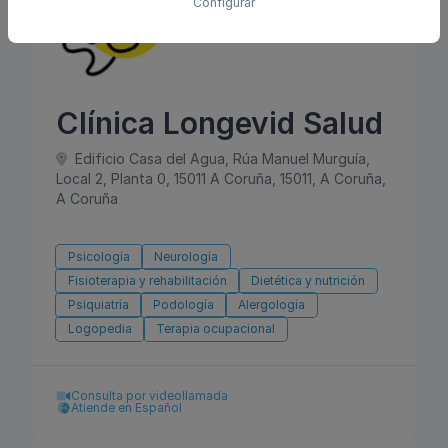
Configurar
Clínica Longevid Salud
Edificio Casa del Agua, Rúa Manuel Murguía,
Local 2, Planta 0, 15011 A Coruña, 15011, A Coruña,
A Coruña
Psicología
Neurología
Fisioterapia y rehabilitación
Dietética y nutrición
Psiquiatría
Podología
Alergología
Logopedia
Terapia ocupacional
Consulta por videollamada
Atiende en Español