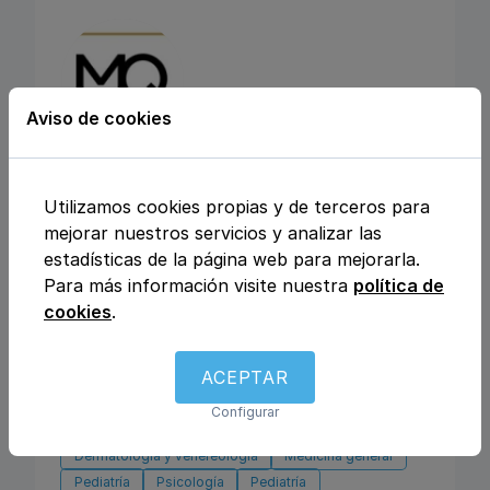
Aviso de cookies
CENTRO MEDICO
Utilizamos cookies propias y de terceros para
MEDICLINIQUE
mejorar nuestros servicios y analizar las
estadísticas de la página web para mejorarla.
Calle Julio Rey Pastor nº6, 28702, San
Para más información visite nuestra
política de
Sebastián de los Reyes, Madrid
cookies
.
Análisis clínicos
Fisioterapia y rehabilitación
ACEPTAR
Enfermería
Ginecología y obstetricia
Urología
Otros
Traumatología y ortopedia
Podología
Configurar
Logopedia
Dietética y nutrición
Dermatología y venereología
Medicina general
Pediatría
Psicología
Pediatría