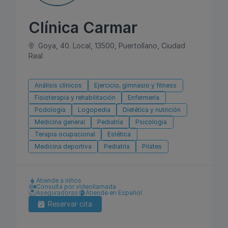
Clínica Carmar
Goya, 40. Local, 13500, Puertollano, Ciudad
Real
Análisis clínicos
Ejercicio, gimnasio y fitness
Fisioterapia y rehabilitación
Enfermería
Podología
Logopedia
Dietética y nutrición
Medicina general
Pediatría
Psicología
Terapia ocupacional
Estética
Medicina deportiva
Pediatría
Pilates
Atiende a niños
Consulta por videollamada
Aseguradoras
Atiende en Español
Reservar cita