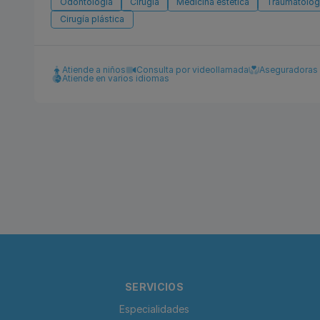
Odontología
Cirugía
Medicina estética
Traumatologí
Cirugía plástica
Atiende a niños
Consulta por videollamada
Aseguradoras
Atiende en varios idiomas
SERVICIOS
Especialidades