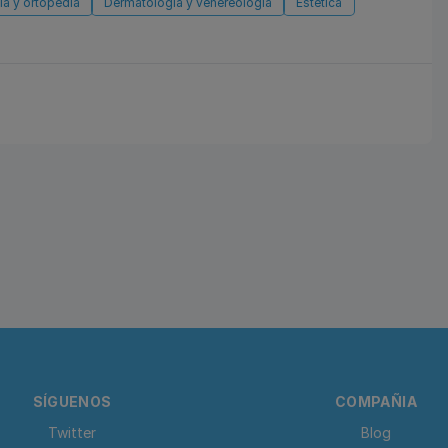
a y ortopedia
Dermatología y venereología
Estética
SÍGUENOS
COMPAÑIA
Twitter
Blog