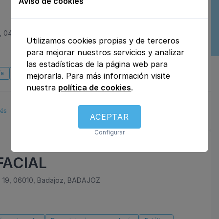
Aviso de cookies
04720, Aguadulce, Almería
Utilizamos cookies propias y de terceros
para mejorar nuestros servicios y analizar
las estadísticas de la página web para
ía
Odontología
mejorarla. Para más información visite
nuestra
política de cookies
.
lés
ACEPTAR
Configurar
FACIAL
9, 06010, Badajoz, BADAJOZ