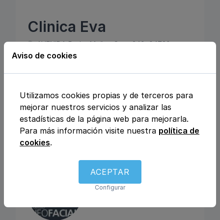
Clinica Eva
AVENIDA Pedro Muñoz Seca 240, 04720,
Aguadulce, Almería
Aviso de cookies
Medicina estética
Ginecología y obstetricia
Utilizamos cookies propias y de terceros para
Oftalmología
Odontología
mejorar nuestros servicios y analizar las
estadísticas de la página web para mejorarla.
Atiende a niños
Para más información visite nuestra
política de
Consulta por videollamada
Atiende en Inglés
cookies
.
ACEPTAR
Configurar