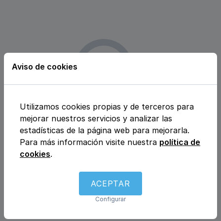
Aviso de cookies
Utilizamos cookies propias y de terceros para
Lo sentimos, aún no disponemos
mejorar nuestros servicios y analizar las
estadísticas de la página web para mejorarla.
de
Para más información visite nuestra
política de
centros de Hematología y
cookies
.
hemoterapia en Otívar y
alrededores
ACEPTAR
Configurar