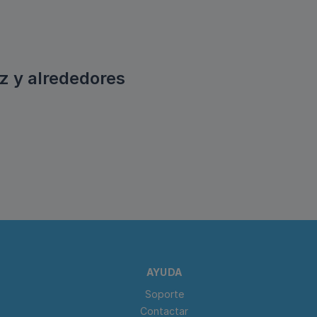
z y alrededores
AYUDA
Soporte
Contactar