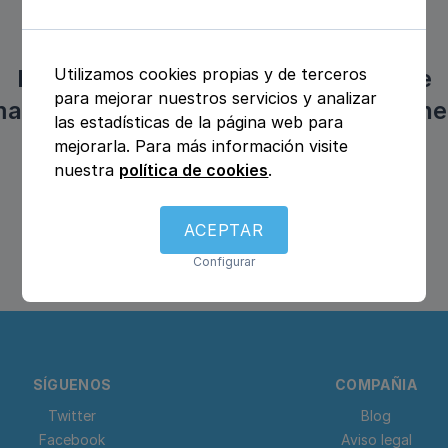
Lo sentimos, aún no disponemos de
Utilizamos cookies propias y de terceros
para mejorar nuestros servicios y analizar
atología y hemoterapia en Frandovíne
las estadísticas de la página web para
mejorarla. Para más información visite
nuestra
política de cookies
.
ACEPTAR
Configurar
SÍGUENOS
COMPAÑIA
Twitter
Blog
Facebook
Aviso legal