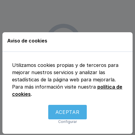
Aviso de cookies
Utilizamos cookies propias y de terceros para
Lo sentimos, aún no disponemos
mejorar nuestros servicios y analizar las
estadísticas de la página web para mejorarla.
de
Para más información visite nuestra
política de
centros de Hematología y
cookies
.
hemoterapia en Esquivias y
alrededores
ACEPTAR
Configurar