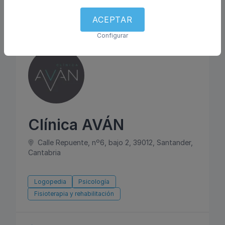
ACEPTAR
Atiende en Español
Configurar
Clínica AVÁN
Calle Repuente, nº6, bajo 2, 39012, Santander,
Cantabria
Logopedia
Psicología
Fisioterapia y rehabilitación