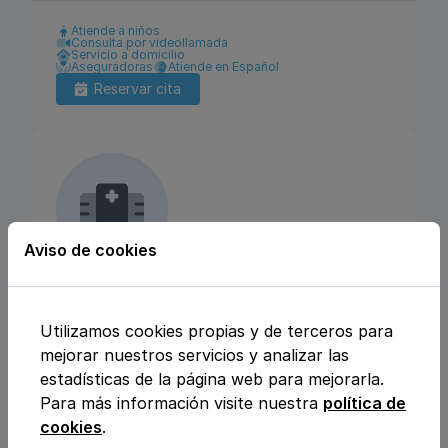
Atiende a niños
Consulta por videollamada
Servicio a domicilio
Aseguradoras
Atiende en Español
Reservar cita
Aviso de cookies
Mediclinique
Utilizamos cookies propias y de terceros para
C/ JULIO REY PASTOR 6, 28702, San Sebastián
mejorar nuestros servicios y analizar las
de los Reyes, MADRID
estadísticas de la página web para mejorarla.
Para más información visite nuestra
política de
Pediatría
Medicina general
cookies
.