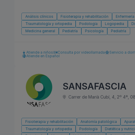
Análisis clínicos
Fisioterapia y rehabilitación
Enfermería
Traumatología y ortopedia
Podología
Logopedia
Di
Medicina general
Pediatría
Psicología
Pediatría
Atiende a niños
Consulta por videollamada
Servicio a dom
Atiende en Español
SANSAFASCIA
Carrer de Marià Cubí, 4, 2º 4ª, 0
Fisioterapia y rehabilitación
Anatomía patológica
Apara
Traumatología y ortopedia
Podología
Dietética y nutric