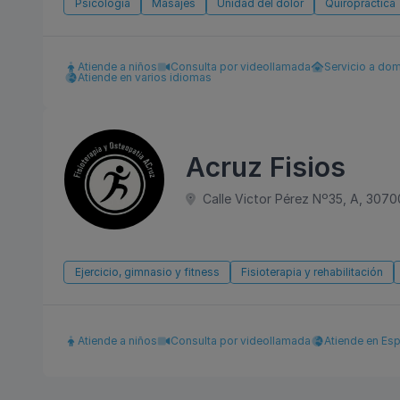
Psicología
Masajes
Unidad del dolor
Quiropráctica
Atiende a niños
Consulta por videollamada
Servicio a dom
Atiende en varios idiomas
Acruz Fisios
Calle Victor Pérez Nº35, A, 3070
Ejercicio, gimnasio y fitness
Fisioterapia y rehabilitación
Atiende a niños
Consulta por videollamada
Atiende en Es