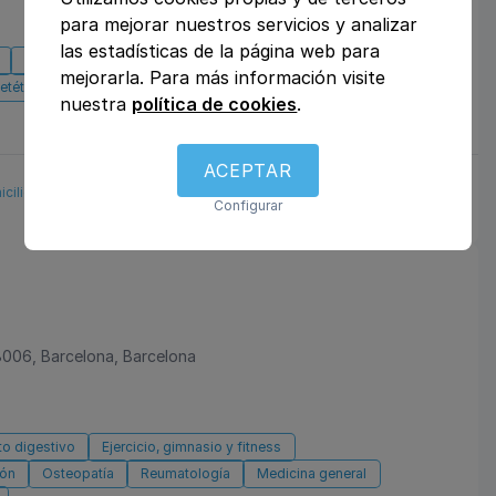
para mejorar nuestros servicios y analizar
las estadísticas de la página web para
Ginecología y obstetricia
Urología
Otros
mejorarla. Para más información visite
etética y nutrición
Dermatología y venereología
nuestra
política de cookies
.
ACEPTAR
icilio
Aseguradoras
Reservar cita
Configurar
8006, Barcelona, Barcelona
to digestivo
Ejercicio, gimnasio y fitness
ión
Osteopatía
Reumatología
Medicina general