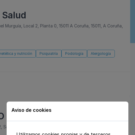
 Salud
l Murguía, Local 2, Planta 0, 15011 A Coruña, 15011, A Coruña,
ietética y nutrición
Psiquiatría
Podología
Alergología
Aviso de cookies
 MEDICLINIQUE
2, San Sebastián de los Reyes, Madrid
Utilizamos cookies propias y de terceros