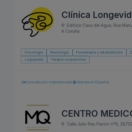
Clínica Longevid
Edificio Casa del Agua, Rúa Manue
A Coruña
Psicología
Neurología
Fisioterapia y rehabilitación
D
Logopedia
Terapia ocupacional
Consulta por videollamada
Atiende en Español
CENTRO MEDICO
Calle Julio Rey Pastor nº6, 2870