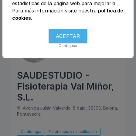
estadísticas de la página web para mejorarla.
Para más información visite nuestra
política de
Atiende en Español
cookies
.
ACEPTAR
Configurar
SAUDESTUDIO -
Fisioterapia Val Miñor,
S.L.
Avenida Julián Valverde, 8 bajo, 36393, Baiona,
Pontevedra
Cardiología
Fisioterapia y rehabilitación