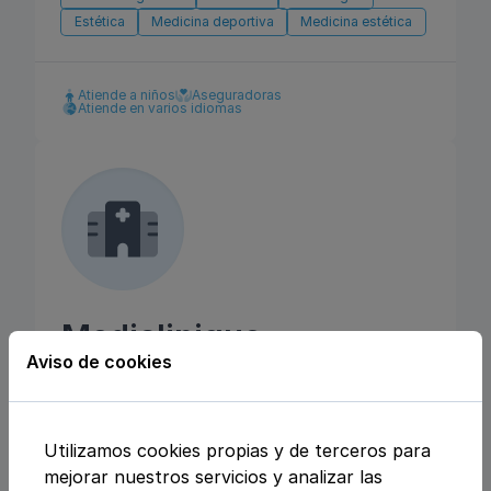
Estética
Medicina deportiva
Medicina estética
Atiende a niños
Aseguradoras
Atiende en varios idiomas
Mediclinique
Aviso de cookies
C/ JULIO REY PASTOR 6, 28702, San Sebastián
de los Reyes, MADRID
Utilizamos cookies propias y de terceros para
Pediatría
Medicina general
mejorar nuestros servicios y analizar las