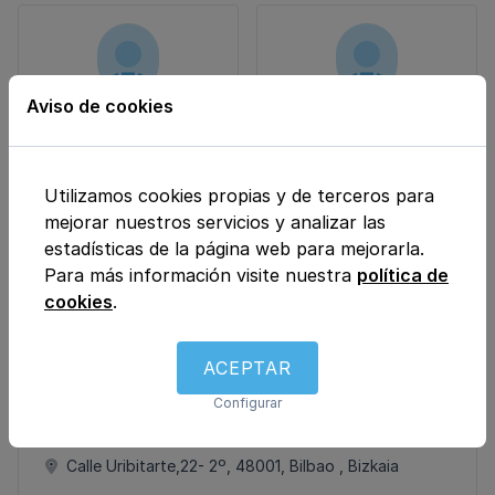
Aviso de cookies
Sara Fuertes Soriano
Teresa Ponte López
Psiquiatría
Psiquiatría
Utilizamos cookies propias y de terceros para
mejorar nuestros servicios y analizar las
estadísticas de la página web para mejorarla.
Para más información visite nuestra
política de
Arantza Madrazo
Saah Rodrigiez
Maza
Cigaran
cookies
.
Psiquiatría
Terapia ocupacional
ACEPTAR
Configurar
UBICACIÓN
Calle Uribitarte,22- 2º, 48001, Bilbao , Bizkaia