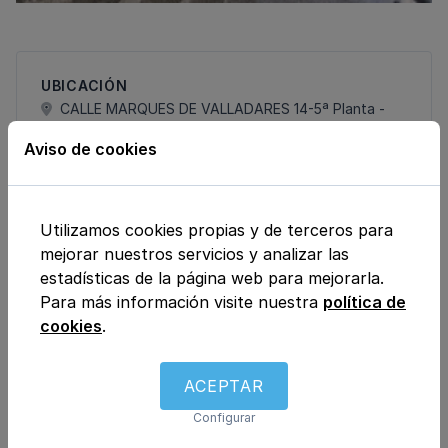
UBICACIÓN
CALLE MARQUES DE VALLADARES 14-5ª Planta -
Ofic. 11., 36201, Vigo , Pontevedra
Aviso de cookies
TELÉFONO
69814.....
Utilizamos cookies propias y de terceros para
EMAIL
mejorar nuestros servicios y analizar las
GABIN.....
estadísticas de la página web para mejorarla.
Para más información visite nuestra
política de
cookies
.
HORARIO:
El centro aún no ha indicado su horario
Pulsa aquí para ponerte en contacto con el
ACEPTAR
centro
Configurar
Otros centros de interés