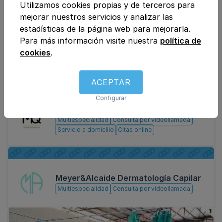
Utilizamos cookies propias y de terceros para
Otros centros de interés
mejorar nuestros servicios y analizar las
estadísticas de la página web para mejorarla.
Para más información visite nuestra
política de
INSTITUTO NEOFACIAL
cookies
.
Multiespecialidad
Consulta por videollamada
ACEPTAR
Configurar
CENTRO MEDICO MEDICLINIQUE
Multiespecialidad
Consulta por videollamada
Servicio a domicilio
Citas online
Meyer&Alcaide Dermatología Capilar
Multiespecialidad
Consulta por videollamada