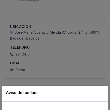
UBICACIÓN
José María Alcaraz y Alenda 37, portal 2, 1ºB, 06011,
Badajoz , Badajoz
TELÉFONO
92424.....
EMAIL
Serpa.....
HORARIO:
El centro aún no ha indicado su horario
Aviso de cookies
Pulsa aquí para ponerte en contacto con el
centro