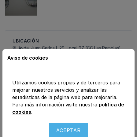
UBICACIÓN
Avda. Juan Carlos I, 29. Local 97 (CC Las Ramblas),
35019, Las Palmas de Gran Canaria , Las Palmas
Aviso de cookies
TELÉFONO
68084.....
Utilizamos cookies propias y de terceros para
EMAIL
mejorar nuestros servicios y analizar las
irisa.....
estadísticas de la página web para mejorarla.
Para más información visite nuestra
política de
PÁGINA WEB
cookies
.
https://www.instagram.com/irisartiles_nutricion/
ACEPTAR
HORARIO:
Cerrado
· Abre a las 08:00
(lunes)