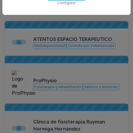
Configurar
Otros centros de interés
ATENTOS ESPACIO TERAPEUTICO
Multiespecialidad
Consulta por videollamada
ProPhysio
Fisioterapia y rehabilitación
Servicio a domicilio
Clínica de fisioterapia Ruyman
Hormiga Hernández