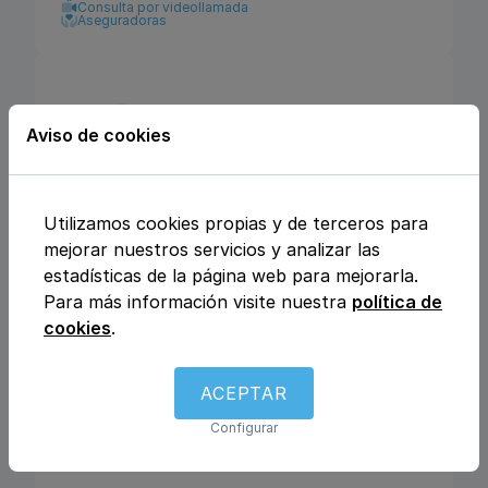
Consulta por videollamada
Aseguradoras
Aviso de cookies
Utilizamos cookies propias y de terceros para
Áurea Familia
mejorar nuestros servicios y analizar las
estadísticas de la página web para mejorarla.
Calle Varillas 22, 37001, Salamanca, Salamanca
Para más información visite nuestra
política de
cookies
.
Psicología
Sexología
ACEPTAR
Atiende a niños
Configurar
Atiende en Español