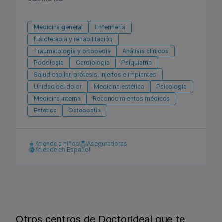
Medicina general
Enfermería
Fisioterapia y rehabilitación
Traumatología y ortopedia
Análisis clínicos
Podología
Cardiología
Psiquiatría
Salud capilar, prótesis, injertos e implantes
Unidad del dolor
Medicina estética
Psicología
Medicina interna
Reconocimientos médicos
Estética
Osteopatía
Atiende a niños
Aseguradoras
Atiende en Español
Otros centros de Doctorideal que te